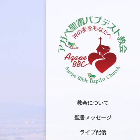
教会について
聖書メッセージ
ライブ配信